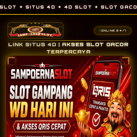
OT ✦ SITUS 4D ✦ 4D SLOT ✦ SLOT GACOR 
ONLINE 24/7
LINK SITUS 4D | AKSES SLOT GACOR
TERPERCAYA